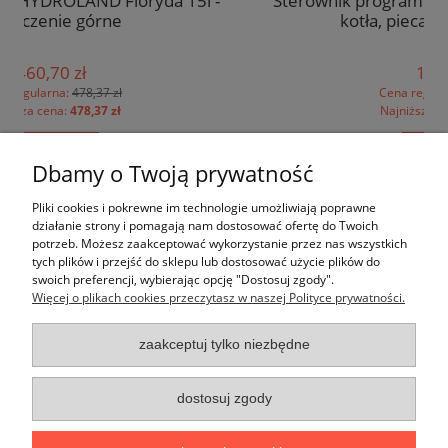
l -
Sterownik programowalny SALUS 091FLV2 do
kotła, pieca co - przewodowy
129,03 zł
Cena regularna:
149,38 zł
Najniższa cena:
123,47 zł
do koszyka
Dbamy o Twoją prywatność
Pomoc
Pliki cookies i pokrewne im technologie umożliwiają poprawne
działanie strony i pomagają nam dostosować ofertę do Twoich
potrzeb. Możesz zaakceptować wykorzystanie przez nas wszystkich
Moje konto
tych plików i przejść do sklepu lub dostosować użycie plików do
swoich preferencji, wybierając opcję "Dostosuj zgody".
Więcej o plikach cookies przeczytasz w naszej Polityce prywatności.
Płatności i dostawa
zaakceptuj tylko niezbędne
Informacje
O nas
dostosuj zgody