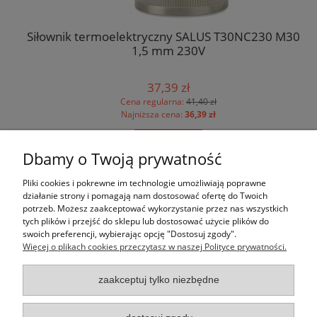
Siłownik termoelektryczny SALUS T30NC230 M30 X
1,5 mm 230V
37,39 zł
Cena regularna:
41,40 zł
Najniższa cena:
36,39 zł
do koszyka
Dbamy o Twoją prywatność
Pomoc
Pliki cookies i pokrewne im technologie umożliwiają poprawne
działanie strony i pomagają nam dostosować ofertę do Twoich
potrzeb. Możesz zaakceptować wykorzystanie przez nas wszystkich
Moje konto
tych plików i przejść do sklepu lub dostosować użycie plików do
swoich preferencji, wybierając opcję "Dostosuj zgody".
Więcej o plikach cookies przeczytasz w naszej Polityce prywatności.
Płatności i dostawa
zaakceptuj tylko niezbędne
Informacje