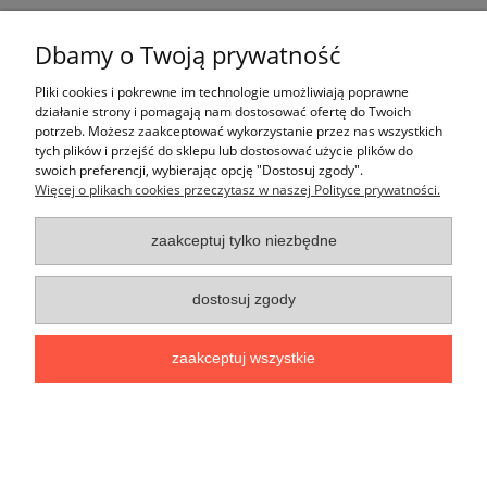
Dbamy o Twoją prywatność
Informacje
Pliki cookies i pokrewne im technologie umożliwiają poprawne
O nas
działanie strony i pomagają nam dostosować ofertę do Twoich
potrzeb. Możesz zaakceptować wykorzystanie przez nas wszystkich
tych plików i przejść do sklepu lub dostosować użycie plików do
F.H.U. Krakfach
| ul. Krakowska 57 | 32-064 Brzezinka | tel:
12 306
swoich preferencji, wybierając opcję "Dostosuj zgody".
60 30
,
609 815 006
,
887 806 800
| e-mail:
kontakt@krakfach.pl
|
Więcej o plikach cookies przeczytasz w naszej Polityce prywatności.
pytania techniczne:
oferty@krakfach.pl
pokaż pełną wersję strony
zaakceptuj tylko niezbędne
dostosuj zgody
zaakceptuj wszystkie