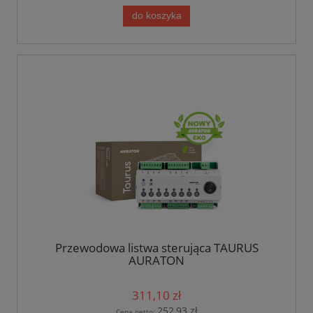
do koszyka
Przewodowa listwa sterująca TAURUS
AURATON
311,10 zł
252,93 zł
Cena netto: