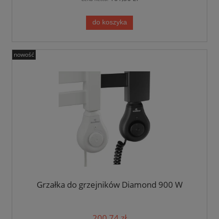
do koszyka
nowość
Grzałka do grzejników Diamond 900 W
200,74 zł