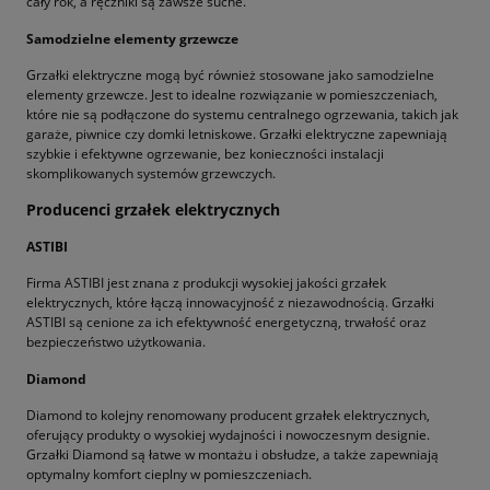
cały rok, a ręczniki są zawsze suche.
Samodzielne elementy grzewcze
Grzałki elektryczne mogą być również stosowane jako samodzielne
elementy grzewcze. Jest to idealne rozwiązanie w pomieszczeniach,
które nie są podłączone do systemu centralnego ogrzewania, takich jak
garaże, piwnice czy domki letniskowe. Grzałki elektryczne zapewniają
szybkie i efektywne ogrzewanie, bez konieczności instalacji
skomplikowanych systemów grzewczych.
Producenci grzałek elektrycznych
ASTIBI
Firma ASTIBI jest znana z produkcji wysokiej jakości grzałek
elektrycznych, które łączą innowacyjność z niezawodnością. Grzałki
ASTIBI są cenione za ich efektywność energetyczną, trwałość oraz
bezpieczeństwo użytkowania.
Diamond
Diamond to kolejny renomowany producent grzałek elektrycznych,
oferujący produkty o wysokiej wydajności i nowoczesnym designie.
Grzałki Diamond są łatwe w montażu i obsłudze, a także zapewniają
optymalny komfort cieplny w pomieszczeniach.