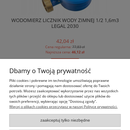
acz
WODOMIERZ LICZNIK WODY ZIMNEJ 1/2 1,6m3
P
LEGAL 2030
42,04 zł
Cena regularna:
77,83 zł
Najniższa cena:
46,12 zł
do koszyka
Dbamy o Twoją prywatność
Pomoc
Pliki cookies i pokrewne im technologie umożliwiają poprawne
działanie strony i pomagają nam dostosować ofertę do Twoich
potrzeb. Możesz zaakceptować wykorzystanie przez nas wszystkich
Moje konto
tych plików i przejść do sklepu lub dostosować użycie plików do
swoich preferencji, wybierając opcję "Dostosuj zgody".
Więcej o plikach cookies przeczytasz w naszej Polityce prywatności.
Płatności i dostawa
zaakceptuj tylko niezbędne
Informacje