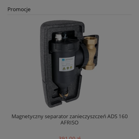
Promocje
Magnetyczny separator zanieczyszczeń ADS 160
C
AFRISO
391,00 zł