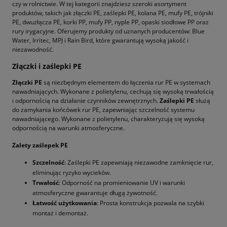
czy w rolnictwie. W tej kategorii znajdziesz szeroki asortyment
produktów, takich jak złączki PE, zaślepki PE, kolana PE, mufy PE, trójniki
PE, dwuzłącza PE, korki PP, mufy PP, nyple PP, opaski siodłowe PP oraz
rury irygacyjne. Oferujemy produkty od uznanych producentów: Blue
Water, Irritec, MPJ i Rain Bird, które gwarantują wysoką jakość i
niezawodność.
Złączki i zaślepki PE
Złączki PE
są niezbędnym elementem do łączenia rur PE w systemach
nawadniających. Wykonane z polietylenu, cechują się wysoką trwałością
i odpornością na działanie czynników zewnętrznych.
Zaślepki PE
służą
do zamykania końcówek rur PE, zapewniając szczelność systemu
nawadniającego. Wykonane z polietylenu, charakteryzują się wysoką
odpornością na warunki atmosferyczne.
Zalety zaślepek PE
Szczelność
: Zaślepki PE zapewniają niezawodne zamknięcie rur,
eliminując ryzyko wycieków.
Trwałość
: Odporność na promieniowanie UV i warunki
atmosferyczne gwarantuje długą żywotność.
Łatwość użytkowania
: Prosta konstrukcja pozwala na szybki
montaż i demontaż.