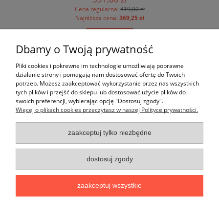
Cena regularna:
419,00 zł
Najniższa cena:
369,25 zł
do koszyka
Dbamy o Twoją prywatność
Pomoc
Pliki cookies i pokrewne im technologie umożliwiają poprawne
działanie strony i pomagają nam dostosować ofertę do Twoich
potrzeb. Możesz zaakceptować wykorzystanie przez nas wszystkich
Moje konto
tych plików i przejść do sklepu lub dostosować użycie plików do
swoich preferencji, wybierając opcję "Dostosuj zgody".
Więcej o plikach cookies przeczytasz w naszej Polityce prywatności.
Płatności i dostawa
zaakceptuj tylko niezbędne
Informacje
O nas
dostosuj zgody
zaakceptuj wszystkie
F.H.U. Krakfach
| ul. Krakowska 57 | 32-064 Brzezinka | tel:
12 306
60 30
,
609 815 006
,
887 806 800
| e-mail:
kontakt@krakfach.pl
|
pytania techniczne:
oferty@krakfach.pl