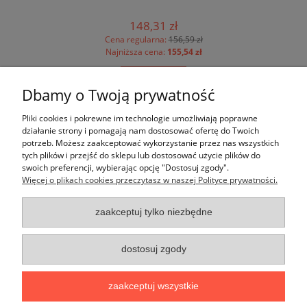
148,31 zł
Cena regularna:
156,59 zł
Najniższa cena:
155,54 zł
do koszyka
Dbamy o Twoją prywatność
Pomoc
Pliki cookies i pokrewne im technologie umożliwiają poprawne
działanie strony i pomagają nam dostosować ofertę do Twoich
potrzeb. Możesz zaakceptować wykorzystanie przez nas wszystkich
Moje konto
tych plików i przejść do sklepu lub dostosować użycie plików do
swoich preferencji, wybierając opcję "Dostosuj zgody".
Więcej o plikach cookies przeczytasz w naszej Polityce prywatności.
Płatności i dostawa
zaakceptuj tylko niezbędne
Informacje
O nas
dostosuj zgody
zaakceptuj wszystkie
F.H.U. Krakfach
| ul. Krakowska 57 | 32-064 Brzezinka | tel:
12 306
60 30
,
609 815 006
,
887 806 800
| e-mail:
kontakt@krakfach.pl
|