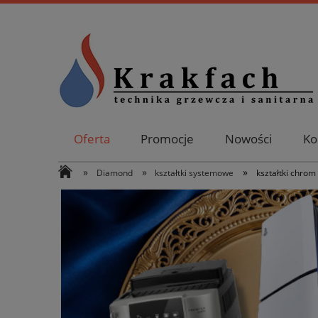
Oferta
Promocje
Nowości
Ko
»
»
»
Diamond
kształtki systemowe
kształtki chrom