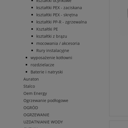
kształtki ocynkowe
kształtki PEX - zaciskana
kształtki PEX - skrętna
kształtki PP-R - zgrzewalna
Kształtki PE
kształtki z brązu
mocowania / akcesoria
Rury instalacyjne
wyposażenie kotłowni
rozdzielacze
Baterie i natryski
Auraton
Stalco
Oem Energy
Ogrzewanie podłogowe
OGRÓD
OGRZEWANIE
UZDATNIANIE WODY