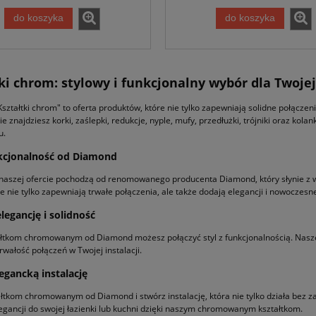
do koszyka
do koszyka
ki chrom: stylowy i funkcjonalny wybór dla Twojej 
ształtki chrom" to oferta produktów, które nie tylko zapewniają solidne połączenia
e znajdziesz korki, zaślepki, redukcje, nyple, mufy, przedłużki, trójniki oraz 
u.
nkcjonalność od Diamond
naszej ofercie pochodzą od renomowanego producenta Diamond, który słynie z wyso
nie tylko zapewniają trwałe połączenia, ale także dodają elegancji i nowoczesne
legancję i solidność
ałtkom chromowanym od Diamond możesz połączyć styl z funkcjonalnością. Nasze p
trwałość połączeń w Twojej instalacji.
egancką instalację
ałtkom chromowanym od Diamond i stwórz instalację, która nie tylko działa bez za
egancji do swojej łazienki lub kuchni dzięki naszym chromowanym kształtkom.