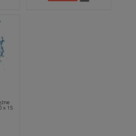
ężne
0 x 15