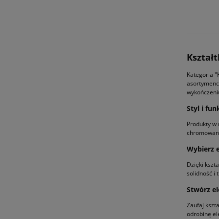
Kształt
Kategoria "K
asortymenci
wykończeni
Styl i fu
Produkty w 
chromowane 
Wybierz e
Dzięki kszt
solidność i 
Stwórz el
Zaufaj kszt
odrobinę el