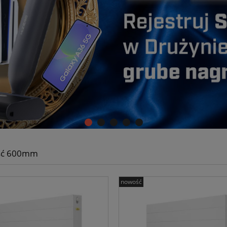
ść 600mm
nowość