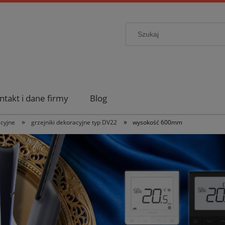
ntakt i dane firmy
Blog
»
»
acyjne
grzejniki dekoracyjne typ DV22
wysokość 600mm