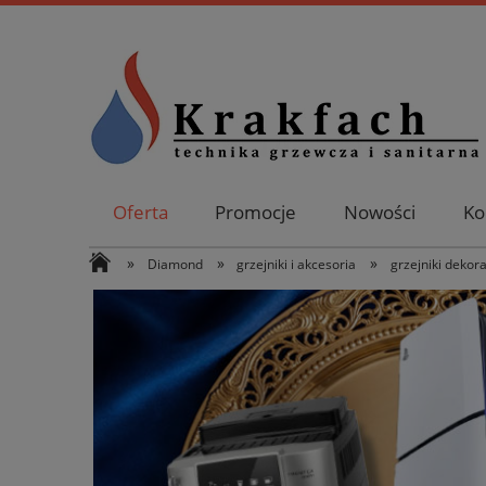
Oferta
Promocje
Nowości
Ko
»
»
»
Diamond
grzejniki i akcesoria
grzejniki dekor