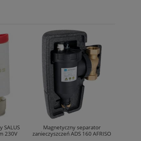
y SALUS
Magnetyczny separator
Piana 
 230V
zanieczyszczeń ADS 160 AFRISO
STALCO