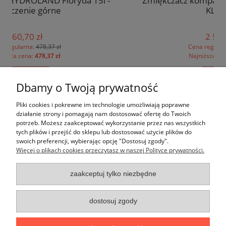
l -
Zmiękczacz kompaktowy CS CLEAR WATER
KLARWOD
2 540,00 zł
Cena regularna:
2 693,21 zł
Najniższa cena:
2 693,21 zł
do koszyka
Dbamy o Twoją prywatność
Pomoc
Pliki cookies i pokrewne im technologie umożliwiają poprawne
działanie strony i pomagają nam dostosować ofertę do Twoich
potrzeb. Możesz zaakceptować wykorzystanie przez nas wszystkich
Moje konto
tych plików i przejść do sklepu lub dostosować użycie plików do
swoich preferencji, wybierając opcję "Dostosuj zgody".
Więcej o plikach cookies przeczytasz w naszej Polityce prywatności.
Płatności i dostawa
zaakceptuj tylko niezbędne
Informacje
O nas
dostosuj zgody