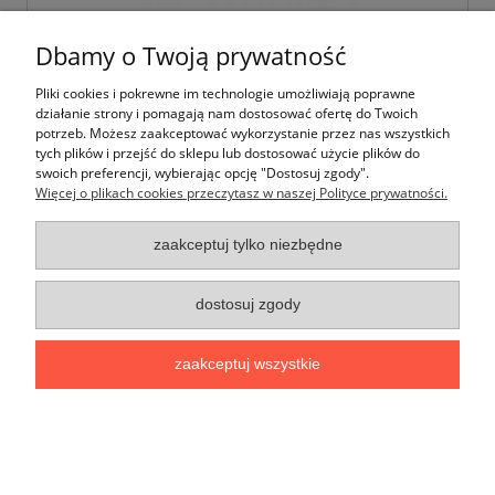
Dbamy o Twoją prywatność
Zawór grzejnikowy odcinający PEX 1/2" x 15
prosty niklowany
Pliki cookies i pokrewne im technologie umożliwiają poprawne
działanie strony i pomagają nam dostosować ofertę do Twoich
potrzeb. Możesz zaakceptować wykorzystanie przez nas wszystkich
18,22 zł
tych plików i przejść do sklepu lub dostosować użycie plików do
14,81 zł
swoich preferencji, wybierając opcję "Dostosuj zgody".
Cena netto:
Więcej o plikach cookies przeczytasz w naszej Polityce prywatności.
do koszyka
zaakceptuj tylko niezbędne
dostosuj zgody
zaakceptuj wszystkie