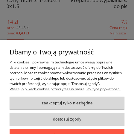
 T
Preparat do wypalania sadzy SPALSADZ - dopalacz
do pieca 1 kg
7,77 zł
Cena regularna:
9,29 zł
Najniższa cena:
9,29 zł
do koszyka
Dbamy o Twoją prywatność
Pomoc
Pliki cookies i pokrewne im technologie umożliwiają poprawne
działanie strony i pomagają nam dostosować ofertę do Twoich
potrzeb. Możesz zaakceptować wykorzystanie przez nas wszystkich
Moje konto
tych plików i przejść do sklepu lub dostosować użycie plików do
swoich preferencji, wybierając opcję "Dostosuj zgody".
Więcej o plikach cookies przeczytasz w naszej Polityce prywatności.
Płatności i dostawa
zaakceptuj tylko niezbędne
Informacje
O nas
dostosuj zgody