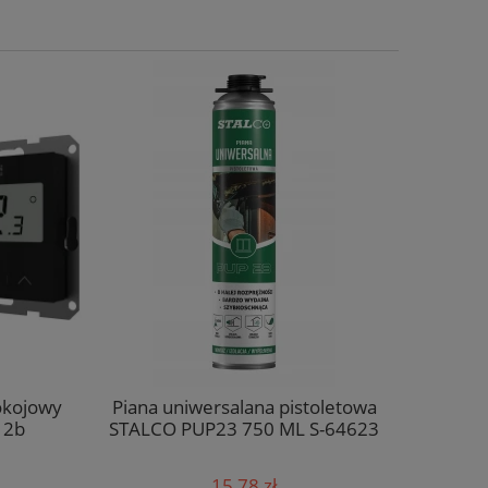
kojowy
Piana uniwersalana pistoletowa
Bezprze
2b
STALCO PUP23 750 ML S-64623
091
15,78 zł