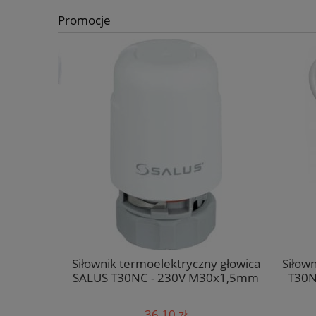
Promocje
 sadzy
Siłownik termoelektryczny głowica
Siłown
ieca 5 kg
SALUS T30NC - 230V M30x1,5mm
T30N
36,10 zł