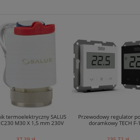
ik termoelektryczny SALUS
Przewodowy regulator po
C230 M30 X 1,5 mm 230V
doramkowy TECH F-1
37,39 zł
235,72 zł