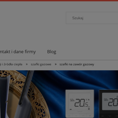
ntakt i dane firmy
Blog
»
»
 i źródła ciepła
szafki gazowe
szafki na zawór gazowy