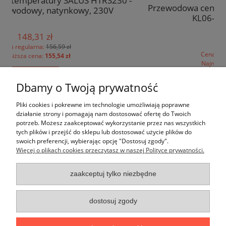
TRS230 -
Przewodowa centrala - listwa sterująca SALUS
30V
KL06-M, 6 STREF, 230V
182,60 zł
Cena regularna:
225,61 zł
Najniższa cena:
192,88 zł
Dbamy o Twoją prywatność
Pomoc
Pliki cookies i pokrewne im technologie umożliwiają poprawne
działanie strony i pomagają nam dostosować ofertę do Twoich
potrzeb. Możesz zaakceptować wykorzystanie przez nas wszystkich
Moje konto
tych plików i przejść do sklepu lub dostosować użycie plików do
swoich preferencji, wybierając opcję "Dostosuj zgody".
Więcej o plikach cookies przeczytasz w naszej Polityce prywatności.
Płatności i dostawa
zaakceptuj tylko niezbędne
Informacje
O nas
dostosuj zgody