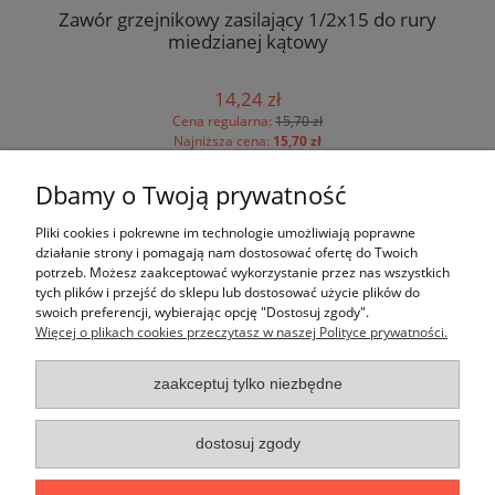
acz
Zawór grzejnikowy zasilający 1/2x15 do rury
miedzianej kątowy
14,24 zł
Cena regularna:
15,70 zł
Najniższa cena:
15,70 zł
Dbamy o Twoją prywatność
Pomoc
Pliki cookies i pokrewne im technologie umożliwiają poprawne
działanie strony i pomagają nam dostosować ofertę do Twoich
potrzeb. Możesz zaakceptować wykorzystanie przez nas wszystkich
Moje konto
tych plików i przejść do sklepu lub dostosować użycie plików do
swoich preferencji, wybierając opcję "Dostosuj zgody".
Więcej o plikach cookies przeczytasz w naszej Polityce prywatności.
Płatności i dostawa
zaakceptuj tylko niezbędne
Informacje
O nas
dostosuj zgody