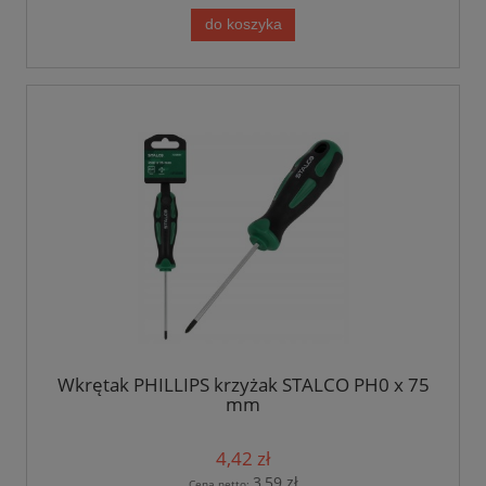
do koszyka
Wkrętak PHILLIPS krzyżak STALCO PH0 x 75
mm
4,42 zł
3,59 zł
Cena netto: