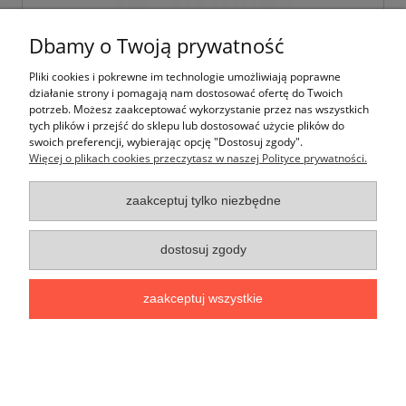
Dbamy o Twoją prywatność
Zestaw wkrętaków elektrotechnicznych
STALCO 2 elementy
Pliki cookies i pokrewne im technologie umożliwiają poprawne
działanie strony i pomagają nam dostosować ofertę do Twoich
potrzeb. Możesz zaakceptować wykorzystanie przez nas wszystkich
20,00 zł
tych plików i przejść do sklepu lub dostosować użycie plików do
16,26 zł
Cena netto:
swoich preferencji, wybierając opcję "Dostosuj zgody".
Więcej o plikach cookies przeczytasz w naszej Polityce prywatności.
do koszyka
zaakceptuj tylko niezbędne
dostosuj zgody
zaakceptuj wszystkie