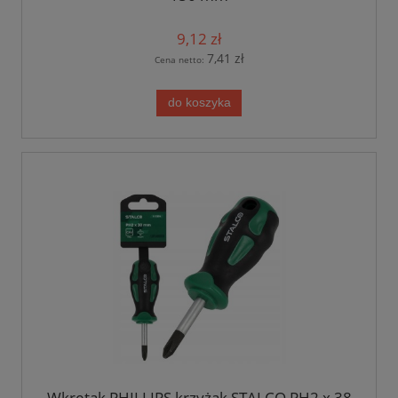
9,12 zł
7,41 zł
Cena netto:
do koszyka
Wkrętak PHILLIPS krzyżak STALCO PH2 x 38