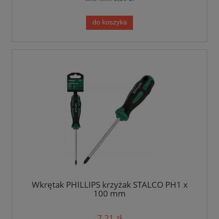
do koszyka
Wkrętak PHILLIPS krzyżak STALCO PH1 x
100 mm
7,21 zł