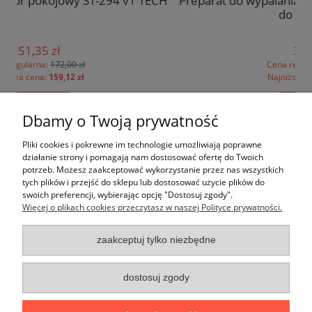
1 TECH
Preparat do wypalania sadzy SPALSADZ - dopalac
do pieca 5 kg
38,46 zł
Cena regularna:
45,00 zł
Najniższa cena:
45,00 zł
do koszyka
Dbamy o Twoją prywatność
Pomoc
Pliki cookies i pokrewne im technologie umożliwiają poprawne
działanie strony i pomagają nam dostosować ofertę do Twoich
potrzeb. Możesz zaakceptować wykorzystanie przez nas wszystkich
Moje konto
tych plików i przejść do sklepu lub dostosować użycie plików do
swoich preferencji, wybierając opcję "Dostosuj zgody".
Więcej o plikach cookies przeczytasz w naszej Polityce prywatności.
Płatności i dostawa
zaakceptuj tylko niezbędne
Informacje
O nas
dostosuj zgody