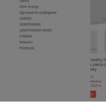
Stalco
Oem Energy
Ogrzewanie podłogowe
OGRÓD
OGRZEWANIE
UZDATNIANIE WODY
CHEMIA
Nowości
Promocje
Sterownik programowalny SALUS
Przew
091FLV2 do kotła, pieca co -
TEC
przewodowy
129,03 zł
Cena regularna:
149,38 zł
Najniższa cena:
123,47 zł
do koszyka