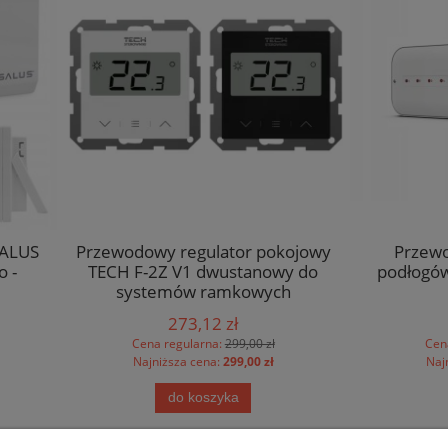
odowy regulator pokojowy
Przewodowy sterowni
H F-2Z V1 dwustanowy do
podłogówki L-5 S TECH - 8
systemów ramkowych
273,12 zł
347,92 zł
Cena regularna:
299,00 zł
Cena regularna:
440,00 zł
Najniższa cena:
299,00 zł
Najniższa cena:
440,00 zł
do koszyka
do koszyka