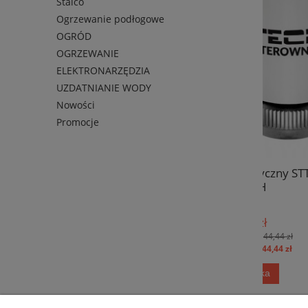
Stalco
Ogrzewanie podłogowe
OGRÓD
OGRZEWANIE
ELEKTRONARZĘDZIA
UZDATNIANIE WODY
Nowości
Promocje
Siłownik termoelektryczny STT-230/2
Pre
M TECH
SPALSAD
42,77 zł
Cena regularna:
44,44 zł
Najniższa cena:
44,44 zł
do koszyka