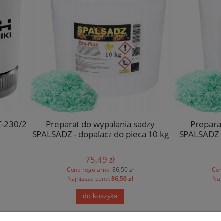
parat do wypalania sadzy
Preparat do wypalania 
Z - dopalacz do pieca 10 kg
SPALSADZ - dopalacz do pi
75,49 zł
38,46 zł
Cena regularna:
86,50 zł
Cena regularna:
45,00 zł
Najniższa cena:
86,50 zł
Najniższa cena:
45,00 zł
do koszyka
do koszyka