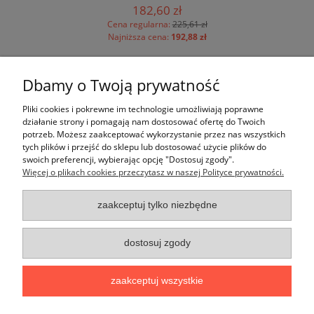
182,60 zł
Cena regularna:
225,61 zł
Najniższa cena:
192,88 zł
Dbamy o Twoją prywatność
Pomoc
Pliki cookies i pokrewne im technologie umożliwiają poprawne
działanie strony i pomagają nam dostosować ofertę do Twoich
potrzeb. Możesz zaakceptować wykorzystanie przez nas wszystkich
Moje konto
tych plików i przejść do sklepu lub dostosować użycie plików do
swoich preferencji, wybierając opcję "Dostosuj zgody".
Więcej o plikach cookies przeczytasz w naszej Polityce prywatności.
Płatności i dostawa
zaakceptuj tylko niezbędne
Informacje
O nas
dostosuj zgody
zaakceptuj wszystkie
F.H.U. Krakfach
| ul. Krakowska 57 | 32-064 Brzezinka | tel:
12 306
60 30
,
609 815 006
,
887 806 800
| e-mail:
kontakt@krakfach.pl
|
pytania techniczne:
oferty@krakfach.pl