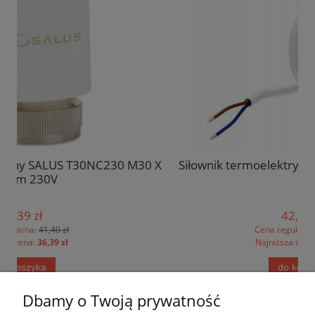
230 M30 X
Siłownik termoelektryczny STT-230/2 M TEC
42,77 zł
Cena regularna:
44,44 zł
Najniższa cena:
44,44 zł
do koszyka
Dbamy o Twoją prywatność