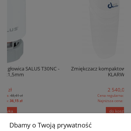
T30NC -
Zmiękczacz kompaktowy CS CLEAR WATER
KLARWOD
2 540,00 zł
Cena regularna:
2 693,21 zł
Najniższa cena:
2 693,21 zł
do koszyka
Dbamy o Twoją prywatność